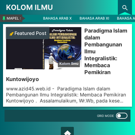
KOLOM ILMU
Skip to main content
MAPEL :
BAHASA ARAB X
BAHASA ARAB XI
BAHASA A
Paradigma Islam
Featured Post
dalam
Pembangunan
Ilmu
Integralistik:
Membaca
Pemikiran
Kuntowijoyo
www.azid45.web.id - Paradigma Islam dalam
Pembangunan Ilmu Integralistik: Membaca Pemikiran
Kuntowijoyo . Assalamulaikum, Wr.Wb, pada kese...