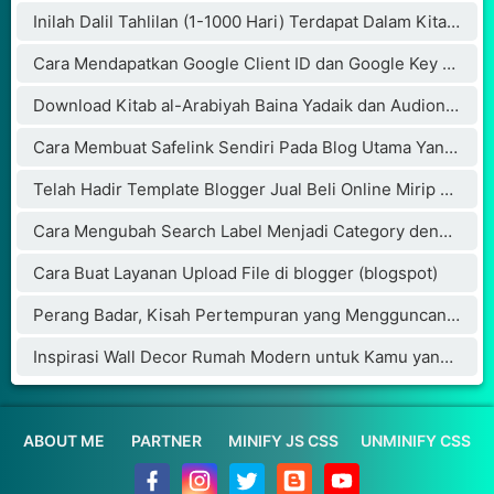
Inilah Dalil Tahlilan (1-1000 Hari) Terdapat Dalam Kitab Weda Hindu Bikin Penulisnya Masuk Islam
Cara Mendapatkan Google Client ID dan Google Key API
Download Kitab al-Arabiyah Baina Yadaik dan Audionya
Cara Membuat Safelink Sendiri Pada Blog Utama Yang Aman Buat Adsense
Telah Hadir Template Blogger Jual Beli Online Mirip Blibli.com
Cara Mengubah Search Label Menjadi Category dengan Cloudflare
Cara Buat Layanan Upload File di blogger (blogspot)
Perang Badar, Kisah Pertempuran yang Mengguncang Jazirah Arab
Inspirasi Wall Decor Rumah Modern untuk Kamu yang Lagi Membangun atau Renovasi
ABOUT ME
PARTNER
MINIFY JS CSS
UNMINIFY CSS