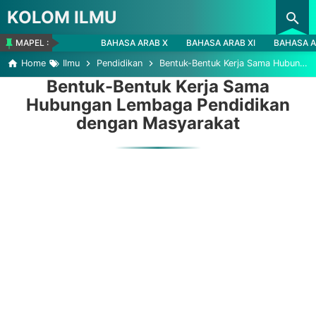
KOLOM ILMU
Skip to main content
MAPEL :
BAHASA ARAB X
BAHASA ARAB XI
BAHASA A
Home
Ilmu
Pendidikan
Bentuk-Bentuk Kerja Sama Hubungan Lembaga Pendidikan dengan Masyarakat
Bentuk-Bentuk Kerja Sama
Hubungan Lembaga Pendidikan
dengan Masyarakat