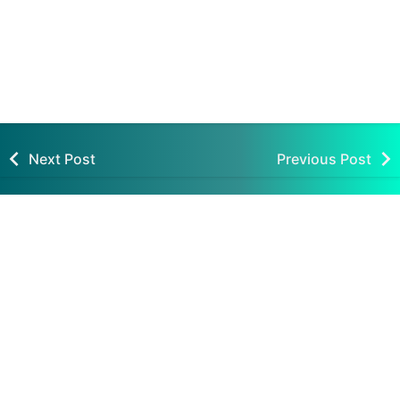
The Class Of Civilitation
4 Ciri Khusus Aspek Dari
Samuel P.Huntingtion
STEM (Science,
Technology, Engineering
and Mathematic) Pada
Dunia Pendidikan
Next Post
Previous Post