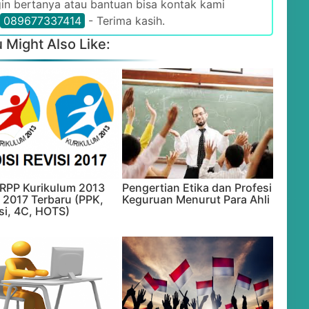
gin bertanya atau bantuan bisa kontak kami
089677337414
- Terima kasih.
 Might Also Like:
i RPP Kurikulum 2013
Pengertian Etika dan Profesi
i 2017 Terbaru (PPK,
Keguruan Menurut Para Ahli
asi, 4C, HOTS)