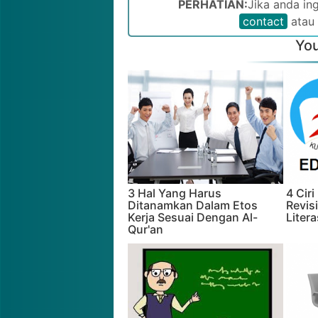
PERHATIAN:
Jika anda in
contact
atau
You
3 Hal Yang Harus
4 Cir
Ditanamkan Dalam Etos
Revis
Kerja Sesuai Dengan Al-
Liter
Qur'an