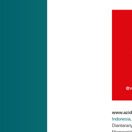
www.azid
Indonesia
Diantarany
Memperjel