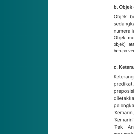
b. Objek
Objek b
sedangka
numerali
Objek men
objek) at
berupa ver
c. Keter
Keterang
predika
preposis
diletakk
pelengka
‘Kemarin
‘Kemarin
‘Pak An
merupaka