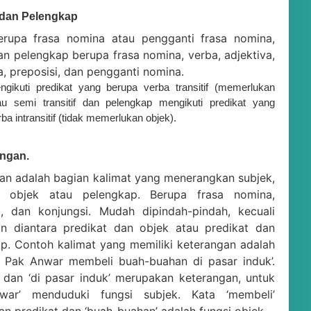
 dan Pelengkap
erupa frasa nomina atau pengganti frasa nomina,
n pelengkap berupa frasa nomina, verba, adjektiva,
a, preposisi, dan pengganti nomina.
gikuti predikat yang berupa verba transitif (memerlukan
au semi transitif dan pelengkap mengikuti predikat yang
ba intransitif (tidak memerlukan objek).
angan.
an adalah bagian kalimat yang menerangkan subjek,
t, objek atau pelengkap. Berupa frasa nomina,
i, dan konjungsi. Mudah dipindah-pindah, kecuali
an diantara predikat dan objek atau predikat dan
p. Contoh kalimat yang memiliki keterangan adalah
, Pak Anwar membeli buah-buahan di pasar induk’.
’ dan ‘di pasar induk’ merupakan keterangan, untuk
war’ menduduki fungsi subjek. Kata ‘membeli’
n predikat dan ‘buah-buahan’ adalah fungsi objek.