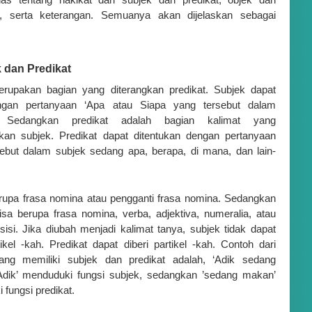
p, serta keterangan. Semuanya akan dijelaskan sebagai
k dan Predikat
rupakan bagian yang diterangkan predikat. Subjek dapat
engan pertanyaan ‘Apa atau Siapa yang tersebut dalam
’. Sedangkan predikat adalah bagian kalimat yang
an subjek. Predikat dapat ditentukan dengan pertanyaan
sebut dalam subjek sedang apa, berapa, di mana, dan lain-
rupa frasa nomina atau pengganti frasa nomina. Sedangkan
bisa berupa frasa nomina, verba, adjektiva, numeralia, atau
sisi. Jika diubah menjadi kalimat tanya, subjek tidak dapat
tikel -kah. Predikat dapat diberi partikel -kah. Contoh dari
ang memiliki subjek dan predikat adalah, ‘Adik sedang
Adik’ menduduki fungsi subjek, sedangkan ’sedang makan’
fungsi predikat.