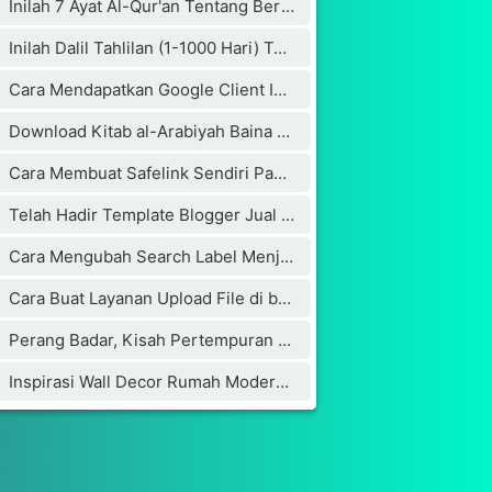
Inilah 7 Ayat Al-Qur'an Tentang Bertambahnya Usia
Inilah Dalil Tahlilan (1-1000 Hari) Terdapat Dalam Kitab Weda Hindu Bikin Penulisnya Masuk Islam
Cara Mendapatkan Google Client ID dan Google Key API
Download Kitab al-Arabiyah Baina Yadaik dan Audionya
Cara Membuat Safelink Sendiri Pada Blog Utama Yang Aman Buat Adsense
Telah Hadir Template Blogger Jual Beli Online Mirip Blibli.com
Cara Mengubah Search Label Menjadi Category dengan Cloudflare
Cara Buat Layanan Upload File di blogger (blogspot)
Perang Badar, Kisah Pertempuran yang Mengguncang Jazirah Arab
Inspirasi Wall Decor Rumah Modern untuk Kamu yang Lagi Membangun atau Renovasi