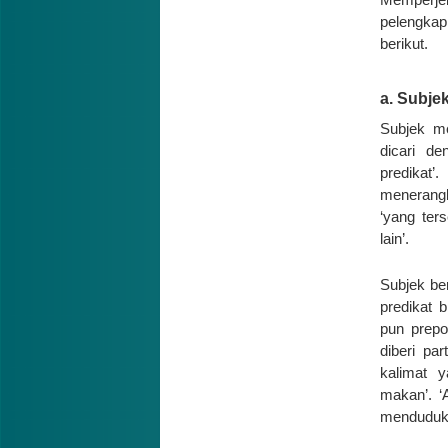
pelengka
berikut.
a. Subje
Subjek me
dicari d
predikat
menerangk
‘yang ter
lain’.
Subjek be
predikat 
pun prepo
diberi par
kalimat y
makan’. ‘
menduduki 