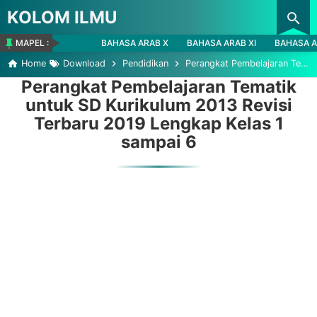
KOLOM ILMU
Skip to main content
MAPEL :
BAHASA ARAB X
BAHASA ARAB XI
BAHASA A
Home
Download
Pendidikan
Perangkat Pembelajaran Tematik untuk SD Kurikulum 2013 Revisi Terbaru 2019 Lengkap Kelas 1 sampai 6
Perangkat Pembelajaran Tematik
untuk SD Kurikulum 2013 Revisi
Terbaru 2019 Lengkap Kelas 1
sampai 6