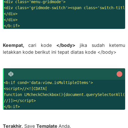
<div class='menu-gridmode'>

<div class='gridmode-switch'><span class='switch-title
</div>

</div>

Keempat,
cari kode
</body>
jika sudah ketemu
letakkan kode berikut ini tepat diatas kode </body>
<b:if cond='data:view.isMultipleItems'>

<script>//<![CDATA[

function LMcheckCheckbox(){document.querySelectorAll("
//]]></script>

Terakhir,
Save
Template
Anda.