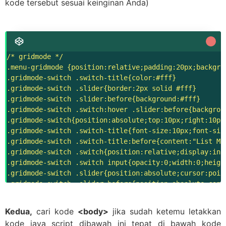
kode tersebut sesuai keinginan Anda)
/* gridmode */

.menu-gridmode {position:relative;padding:20px;backgrou
.gridmode-switch .switch-title{color:#fff}

.gridmode-switch .slider{border:2px solid #fff}

.gridmode-switch .slider:before{background:#fff}

.gridmode-switch .switch:hover .slider:before{backgroun
.gridmode-switch{position:absolute;top:10px;right:10px
.gridmode-switch .switch-title{font-size:10px;font-siz
.gridmode-switch .switch-title:before{content:"List Mod
.gridmode-switch .switch{position:relative;display:inl
.gridmode-switch .switch input{opacity:0;width:0;height
.gridmode-switch .slider{position:absolute;cursor:poin
.gridmode-switch .slider:before{position:absolute;cont
.gridmode-switch input:checked+.slider{background-color
.gridmode-switch input:checked+.slider:before{backgrou
Kedua,
cari kode
<body>
jika sudah ketemu letakkan
body.gridmode .menu-gridmode{margin-right:10px;}

kode java script dibawah ini tepat di bawah kode