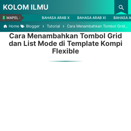
KOLOM ILMU
Skip to main content
MAPEL :
BAHASA ARAB X
BAHASA ARAB XI
BAHASA A
Home
Blogger
Tutorial
Cara Menambahkan Tombol Grid dan List Mode di Template Kompi Flexible
Cara Menambahkan Tombol Grid
dan List Mode di Template Kompi
Flexible