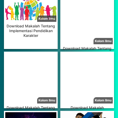
Download Makalah Tentang
Implementasi Pendidikan
Karakter
Download Makalah Tentang
Implementasi Pendidikan
Anak Dalam Kitab Tarbiyatul
al-Aulad
Download Makalah Tentang
Download Makalah
Identifikasi, Rumusan, dan
Hubungan Politik dan
Latar Belakang Masalah
Pendidikan Perspektif Islam