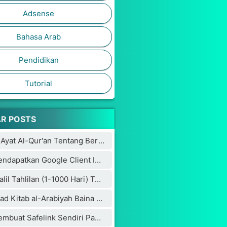
Adsense
Bahasa Arab
Pendidikan
Tutorial
R POSTS
Inilah 7 Ayat Al-Qur'an Tentang Bertambahnya Usia
Cara Mendapatkan Google Client ID dan Google Key API
Inilah Dalil Tahlilan (1-1000 Hari) Terdapat Dalam Kitab Weda Hindu Bikin Penulisnya Masuk Islam
Download Kitab al-Arabiyah Baina Yadaik dan Audionya
Cara Membuat Safelink Sendiri Pada Blog Utama Yang Aman Buat Adsense