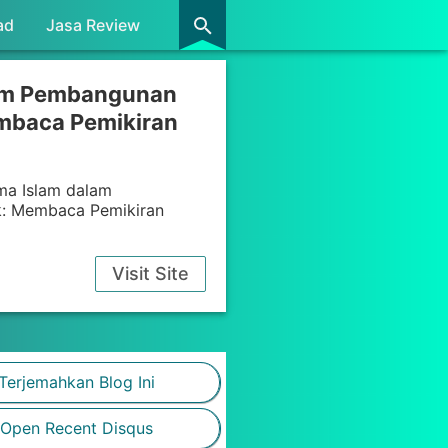
ad
Jasa Review
lam Pembangunan
embaca Pemikiran
ma Islam dalam
ik: Membaca Pemikiran
Visit Site
Terjemahkan Blog Ini
Open Recent Disqus