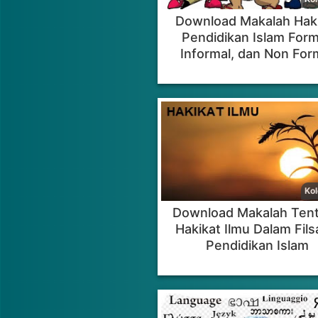
Download Makalah Hak
Pendidikan Islam Form
Informal, dan Non For
Download Makalah Ten
Hakikat Ilmu Dalam Fils
Pendidikan Islam