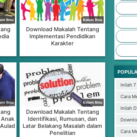
tang
Download Makalah Tentang
edia
Implementasi Pendidikan
Karakter
POPULA
tang
Download Makalah Tentang
 Anak
Identifikasi, Rumusan, dan
-Aulad
Latar Belakang Masalah dalam
Penelitian