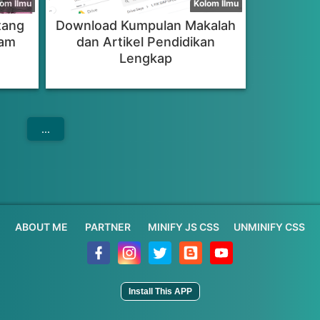
tang
Download Kumpulan Makalah
lam
dan Artikel Pendidikan
Lengkap
...
ABOUT ME
PARTNER
MINIFY JS CSS
UNMINIFY CSS
Install This APP