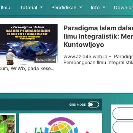
Ilmu
Tutorial
Skip to main content
Pendidikan
Info
Downlo
Paradigma Islam da
Ilmu Integralistik: M
Kuntowijoyo
www.azid45.web.id - Paradig
Pembangunan Ilmu Integralist
kum, Wr.Wb, pada kese...